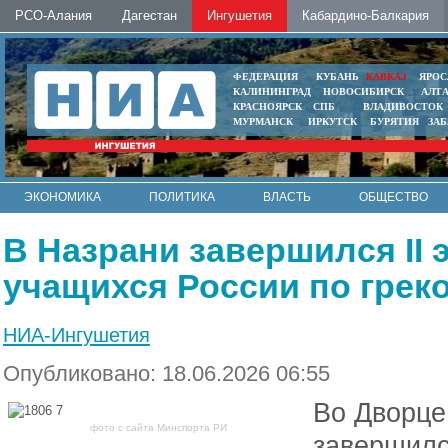
РСО-Алания
Дагестан
Ингушетия
Кабардино-Балкария
ФЕДЕРАЦИЯ
КУБАНЬ
КАВКАЗ
ЯРОС
КАЛИНИНГРАД
НОВОСИБИРСК
АЛТ
КРАСНОЯРСК
СПБ
ВЛАДИВОСТОК
МУРМАНСК
ИРКУТСК
БУРЯТИЯ
ЗА
ЭКОНОМИКА
ПОЛИТИКА
ВЛАСТЬ
ОБЩЕСТВО
АВТО
КОНТАКТЫ
В Назрани завершился II
учащихся России по грек
НИА-Ингушетия
Опубликовано: 18.06.2026 06:55
Во Дворце
фото с сайта Минспорта РИ
завершилс