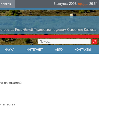
5 августа 2026
,
среда
,
26
:
54
Кавказ
стерства Российской Федерации по делам Северного Кавказа
НАУКА
ИНТЕРНЕТ
АВТО
КОНТАКТЫ
ра по тяжёлой
ительства