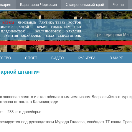
лкария
Карачаево-Черкесия
Ставропольский край
Чечня
Ь
КАВКАЗ
ЯРОСЛАВЛЬ
АРКТИКА
ТВЕРЬ
РОСТОВ
СИБИРСК
АЛТАЙ
КРЫМ
ТОМСК
КЕМЕРОВО
ВЛАДИВОСТОК
ЖЕЛЕЗНОГОРСК
ХАКАСИЯ
При поддержке Мини
БУРЯТИЯ
ЗАБАЙКАЛЬЕ
САХА
СЕВАСТОПОЛЬ
ЕСТВО
СПОРТ
ВИДЕО
КУЛЬТУРА
В МИРЕ
тарной штанги»
в завоевал золото и стал абсолютным чемпионом Всероссийского турни
нтарная штанга» в Калининграде.
т – 233 кг в двоеборье.
.
ренируется под руководством Мурада Галаева, сообщает ТГ-канал Прав