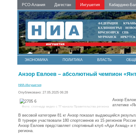
РСО-Алания
Дагестан
Ингушетия
Кабардино-Ба
ФЕДЕРАЦИЯ
КУБАН
КАЛИНИНГРАД
НОВО
КРАСНОЯРСК
СПБ
МУРМАНСК
ИРКУТСК
ЭКОНОМИКА
ПОЛИТИКА
ВЛАСТЬ
ОБЩ
Анзор Евлоев – абсолютный чемпион «Ян
НИА-Ингушетия
Опубликовано: 27.05.2025 06:28
Анзор Евлое
атлетике «Я
Фото: стоп-кадр видео с ТГ-канала Правительства региона
В весовой категории 81 кг Анзор показал выдающийся результа
В турнире участвовали 180 спортсменов из 15 регионов России
Анзор Евлоев представляет спортивный клуб «Ади Ахмад» и т
региона.