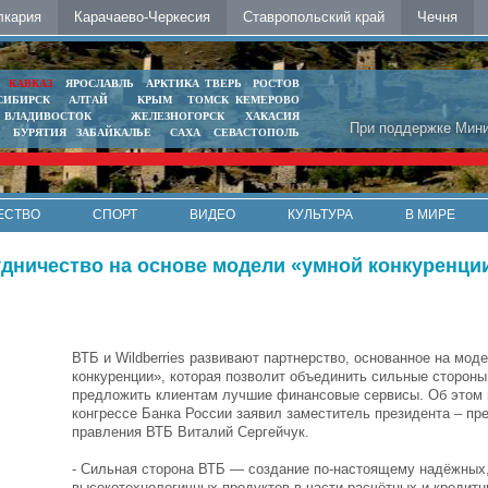
лкария
Карачаево-Черкесия
Ставропольский край
Чечня
Ь
КАВКАЗ
ЯРОСЛАВЛЬ
АРКТИКА
ТВЕРЬ
РОСТОВ
СИБИРСК
АЛТАЙ
КРЫМ
ТОМСК
КЕМЕРОВО
ВЛАДИВОСТОК
ЖЕЛЕЗНОГОРСК
ХАКАСИЯ
При поддержке Мини
БУРЯТИЯ
ЗАБАЙКАЛЬЕ
САХА
СЕВАСТОПОЛЬ
ЕСТВО
СПОРТ
ВИДЕО
КУЛЬТУРА
В МИРЕ
удничество на основе модели «умной конкуренци
ВТБ и Wildberries развивают партнерство, основанное на мод
конкуренции», которая позволит объединить сильные стороны
предложить клиентам лучшие финансовые сервисы. Об этом
конгрессе Банка России заявил заместитель президента – пр
правления ВТБ Виталий Сергейчук.
- Сильная сторона ВТБ — создание по-настоящему надёжных
высокотехнологичных продуктов в части расчётных и кредит