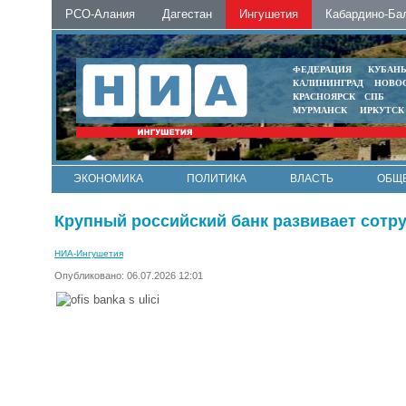
РСО-Алания
Дагестан
Ингушетия
Кабардино-Ба
ФЕДЕРАЦИЯ
КУБАН
КАЛИНИНГРАД
НОВО
КРАСНОЯРСК
СПБ
МУРМАНСК
ИРКУТСК
ЭКОНОМИКА
ПОЛИТИКА
ВЛАСТЬ
ОБЩ
Крупный российский банк развивает сотр
НИА-Ингушетия
Опубликовано: 06.07.2026 12:01