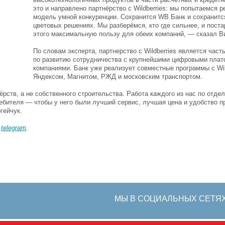
это и направлено партнёрство с Wildberries: мы попытаемся 
модель умной конкуренции. Сохранится WB Банк и сохранитс
цветовых решениях. Мы разберёмся, кто где сильнее, и пост
этого максимальную пользу для обеих компаний, — сказал В
По словам эксперта, партнерство с Wildberries является част
по развитию сотрудничества с крупнейшими цифровыми пла
компаниями. Банк уже реализует совместные программы с Wild
Яндексом, Магнитом, РЖД и московским транспортом.
рств, а не собственного строительства. Работа каждого из нас по отдел
ребителя — чтобы у него были лучший сервис, лучшая цена и удобство пр
гейчук.
в
telegram
.
МЫ В СОЦИАЛЬНЫХ СЕТЯ