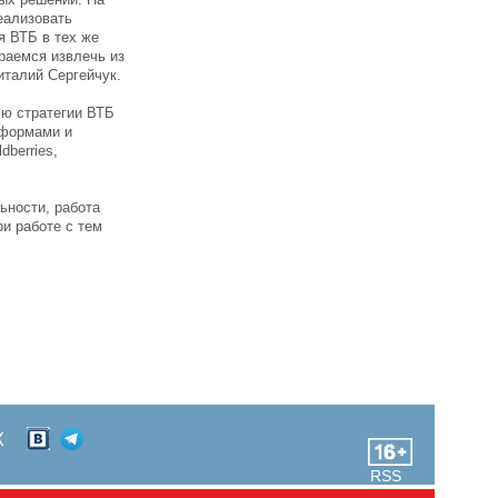
реализовать
я ВТБ в тех же
араемся извлечь из
италий Сергейчук.
ью стратегии ВТБ
тформами и
berries,
ьности, работа
и работе с тем
Х
RSS