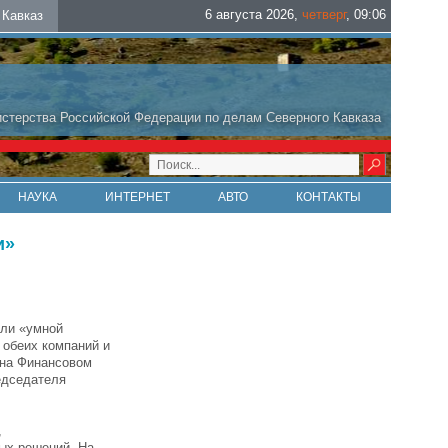
6 августа 2026
,
четверг
,
09
:
06
Кавказ
стерства Российской Федерации по делам Северного Кавказа
НАУКА
ИНТЕРНЕТ
АВТО
КОНТАКТЫ
и»
ели «умной
 обеих компаний и
 на Финансовом
едседателя
,
ных решений. На