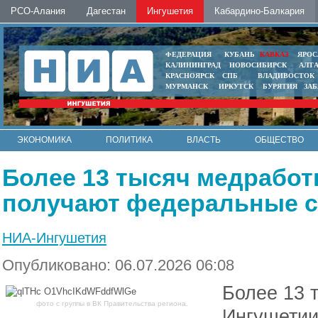
РСО-Алания
Дагестан
Ингушетия
Кабардино-Балкария
ФЕДЕРАЦИЯ
КУБАНЬ
КАВКАЗ
ЯРОС
КАЛИНИНГРАД
НОВОСИБИРСК
АЛТ
КРАСНОЯРСК
СПБ
ВЛАДИВОСТОК
МУРМАНСК
ИРКУТСК
БУРЯТИЯ
ЗА
ЭКОНОМИКА
ПОЛИТИКА
ВЛАСТЬ
ОБЩЕСТВО
АВТО
КОНТАКТЫ
Более 13 тысяч медработ
получают федеральные 
НИА-Ингушетия
Опубликовано: 06.07.2026 06:08
Более 13 
фото с группы в ВК Правительства региона.
Ингушетии