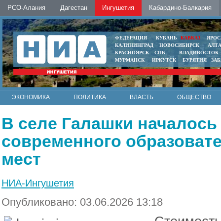
РСО-Алания
Дагестан
Ингушетия
Кабардино-Балкария
ФЕДЕРАЦИЯ
КУБАНЬ
КАВКАЗ
ЯРОС
КАЛИНИНГРАД
НОВОСИБИРСК
АЛТ
КРАСНОЯРСК
СПБ
ВЛАДИВОСТОК
МУРМАНСК
ИРКУТСК
БУРЯТИЯ
ЗА
ЭКОНОМИКА
ПОЛИТИКА
ВЛАСТЬ
ОБЩЕСТВО
АВТО
КОНТАКТЫ
В селе Галашки началось
современного образовате
мест
НИА-Ингушетия
Опубликовано: 03.06.2026 13:18