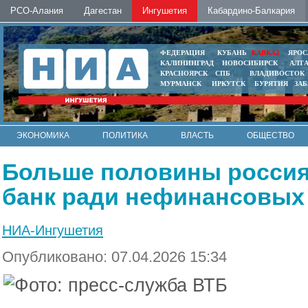
РСО-Алания
Дагестан
Ингушетия
Кабардино-Балкария
ФЕДЕРАЦИЯ
КУБАНЬ
КАВКАЗ
ЯРОС
КАЛИНИНГРАД
НОВОСИБИРСК
АЛТ
КРАСНОЯРСК
СПБ
ВЛАДИВОСТОК
МУРМАНСК
ИРКУТСК
БУРЯТИЯ
ЗА
ЭКОНОМИКА
ПОЛИТИКА
ВЛАСТЬ
ОБЩЕСТВО
АВТО
КОНТАКТЫ
Больше половины россия
банк ради нефинансовых
НИА-Ингушетия
Опубликовано: 07.04.2026 15:34