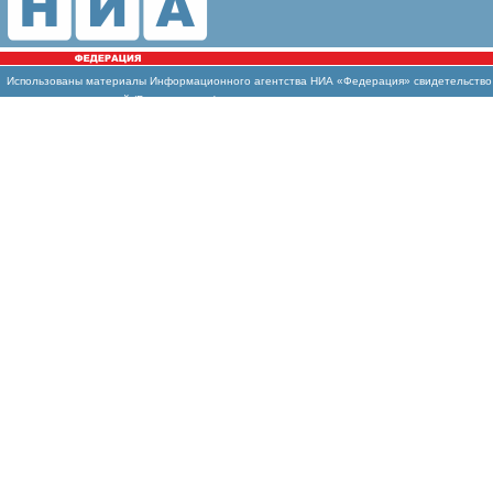
Использованы материалы Информационного агентства НИА «Федерация» свидетельство И
массовых коммуникаций (Роскомнадзор)