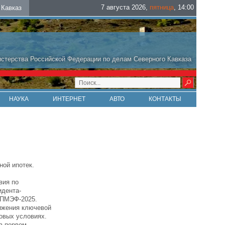
7 августа 2026
,
пятница
,
14
:
00
Кавказ
стерства Российской Федерации по делам Северного Кавказа
НАУКА
ИНТЕРНЕТ
АВТО
КОНТАКТЫ
ной ипотек.
вия по
идента-
 ПМЭФ-2025.
ижения ключевой
новых условиях.
 в первом