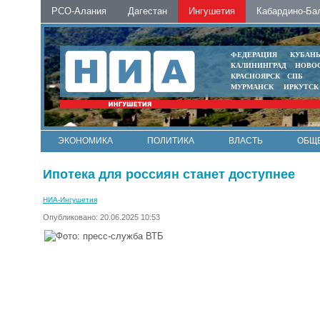
РСО-Алания
Дагестан
Ингушетия
Кабардино-Ба
ФЕДЕРАЦИЯ
КУБАН
КАЛИНИНГРАД
НОВО
КРАСНОЯРСК
СПБ
МУРМАНСК
ИРКУТСК
ЭКОНОМИКА
ПОЛИТИКА
ВЛАСТЬ
ОБЩ
Ипотека для россиян станет доступнее
НИА-Ингушетия
Опубликовано: 20.06.2025 10:53