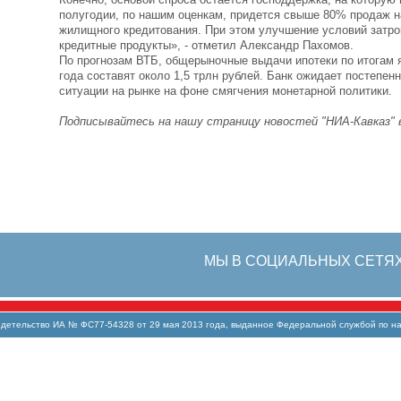
полугодии, по нашим оценкам, придется свыше 80% продаж н
жилищного кредитования. При этом улучшение условий затро
кредитные продукты», - отметил Александр Пахомов.
По прогнозам ВТБ, общерыночные выдачи ипотеки по итогам 
года составят около 1,5 трлн рублей. Банк ожидает постепен
ситуации на рынке на фоне смягчения монетарной политики.
Подписывайтесь на нашу страницу новостей "НИА-Кавказ"
МЫ В СОЦИАЛЬНЫХ СЕТЯ
тельство ИА № ФС77-54328 от 29 мая 2013 года, выданное Федеральной службой по над