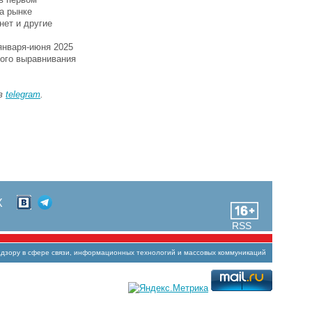
а рынке
нет и другие
января-июня 2025
ного выравнивания
 в
telegram
.
Х
RSS
зору в сфере связи, информационных технологий и массовых коммуникаций