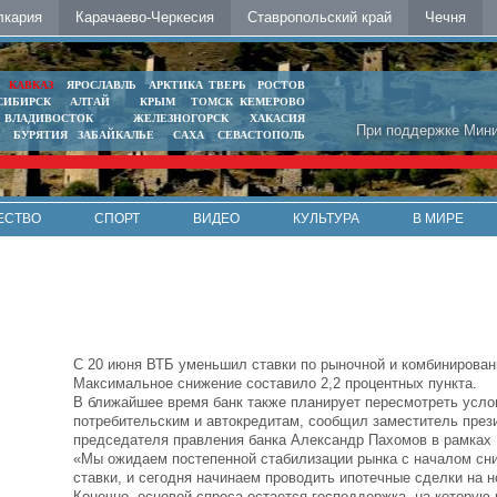
лкария
Карачаево-Черкесия
Ставропольский край
Чечня
Ь
КАВКАЗ
ЯРОСЛАВЛЬ
АРКТИКА
ТВЕРЬ
РОСТОВ
СИБИРСК
АЛТАЙ
КРЫМ
ТОМСК
КЕМЕРОВО
ВЛАДИВОСТОК
ЖЕЛЕЗНОГОРСК
ХАКАСИЯ
При поддержке Мини
БУРЯТИЯ
ЗАБАЙКАЛЬЕ
САХА
СЕВАСТОПОЛЬ
ЕСТВО
СПОРТ
ВИДЕО
КУЛЬТУРА
В МИРЕ
С 20 июня ВТБ уменьшил ставки по рыночной и комбинирован
Максимальное снижение составило 2,2 процентных пункта.
В ближайшее время банк также планирует пересмотреть усло
потребительским и автокредитам, сообщил заместитель през
председателя правления банка Александр Пахомов в рамках
«Мы ожидаем постепенной стабилизации рынка с началом сн
ставки, и сегодня начинаем проводить ипотечные сделки на 
Конечно, основой спроса остается господдержка, на которую