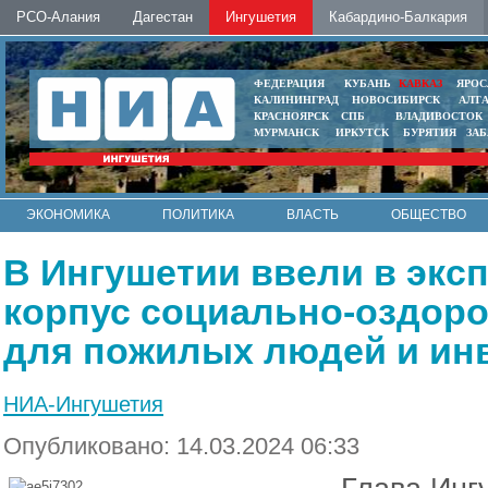
РСО-Алания
Дагестан
Ингушетия
Кабардино-Балкария
ФЕДЕРАЦИЯ
КУБАНЬ
КАВКАЗ
ЯРОС
КАЛИНИНГРАД
НОВОСИБИРСК
АЛТ
КРАСНОЯРСК
СПБ
ВЛАДИВОСТОК
МУРМАНСК
ИРКУТСК
БУРЯТИЯ
ЗА
ЭКОНОМИКА
ПОЛИТИКА
ВЛАСТЬ
ОБЩЕСТВО
АВТО
КОНТАКТЫ
В Ингушетии ввели в экс
корпус социально-оздоро
для пожилых людей и ин
НИА-Ингушетия
Опубликовано: 14.03.2024 06:33