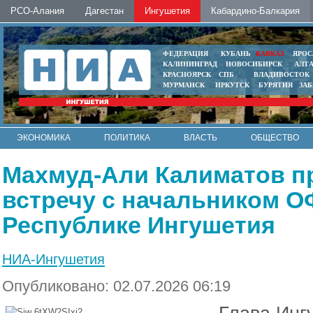
РСО-Алания
Дагестан
Ингушетия
Кабардино-Балкария
ФЕДЕРАЦИЯ
КУБАНЬ
КАВКАЗ
ЯРОС
КАЛИНИНГРАД
НОВОСИБИРСК
АЛТ
КРАСНОЯРСК
СПБ
ВЛАДИВОСТОК
МУРМАНСК
ИРКУТСК
БУРЯТИЯ
ЗА
ЭКОНОМИКА
ПОЛИТИКА
ВЛАСТЬ
ОБЩЕСТВО
АВТО
КОНТАКТЫ
Махмуд-Али Калиматов п
встречу с начальником 
Республике Ингушетия
НИА-Ингушетия
Опубликовано: 02.07.2026 06:19