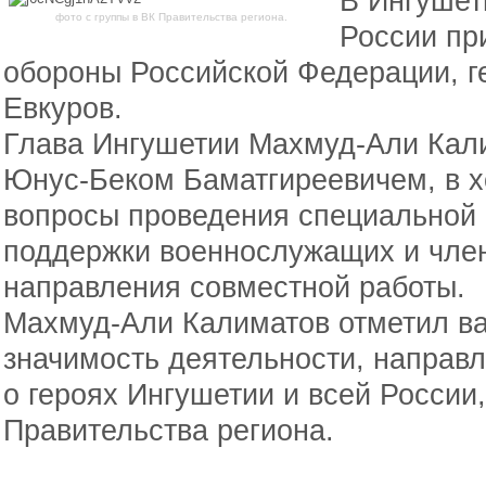
В Ингушет
фото с группы в ВК Правительства региона.
России пр
обороны Российской Федерации, 
Евкуров.
Глава Ингушетии Махмуд-Али Кали
Юнус-Беком Баматгиреевичем, в х
вопросы проведения специальной 
поддержки военнослужащих и член
направления совместной работы.
Махмуд-Али Калиматов отметил ва
значимость деятельности, направ
о героях Ингушетии и всей России
Правительства региона.