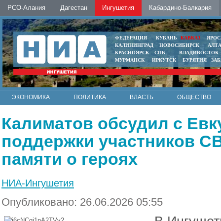
РСО-Алания
Дагестан
Ингушетия
Кабардино-Балкария
ФЕДЕРАЦИЯ
КУБАНЬ
КАВКАЗ
ЯРОС
КАЛИНИНГРАД
НОВОСИБИРСК
АЛТ
КРАСНОЯРСК
СПБ
ВЛАДИВОСТОК
МУРМАНСК
ИРКУТСК
БУРЯТИЯ
ЗА
ЭКОНОМИКА
ПОЛИТИКА
ВЛАСТЬ
ОБЩЕСТВО
АВТО
КОНТАКТЫ
Калиматов обсудил с Ев
поддержки участников СВ
памяти о героях
НИА-Ингушетия
Опубликовано: 26.06.2026 05:55