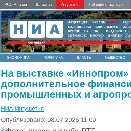
РСО-Алания
Дагестан
Ингушетия
Кабардино-Балкария
ФЕДЕРАЦИЯ
КУБАНЬ
КАВКАЗ
ЯРОС
КАЛИНИНГРАД
НОВОСИБИРСК
АЛТ
КРАСНОЯРСК
СПБ
ВЛАДИВОСТОК
МУРМАНСК
ИРКУТСК
БУРЯТИЯ
ЗА
ЭКОНОМИКА
ПОЛИТИКА
ВЛАСТЬ
ОБЩЕСТВО
АВТО
КОНТАКТЫ
На выставке «Иннопром»
дополнительное финанси
промышленных и агропр
НИА-Ингушетия
Опубликовано: 08.07.2026 11:09