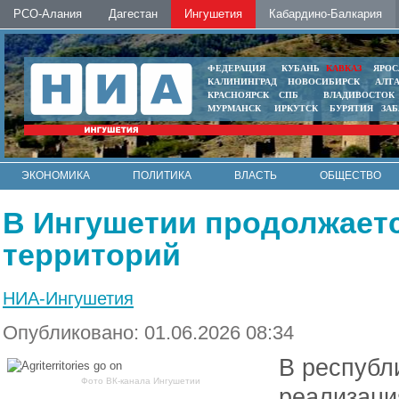
РСО-Алания
Дагестан
Ингушетия
Кабардино-Балкария
ФЕДЕРАЦИЯ
КУБАНЬ
КАВКАЗ
ЯРОС
КАЛИНИНГРАД
НОВОСИБИРСК
АЛТ
КРАСНОЯРСК
СПБ
ВЛАДИВОСТОК
МУРМАНСК
ИРКУТСК
БУРЯТИЯ
ЗА
ЭКОНОМИКА
ПОЛИТИКА
ВЛАСТЬ
ОБЩЕСТВО
АВТО
КОНТАКТЫ
В Ингушетии продолжаетс
территорий
НИА-Ингушетия
Опубликовано: 01.06.2026 08:34
В республ
Фото ВК-канала Ингушетии
реализаци