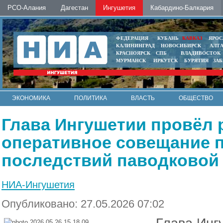
РСО-Алания
Дагестан
Ингушетия
Кабардино-Балкария
ФЕДЕРАЦИЯ
КУБАНЬ
КАВКАЗ
ЯРОС
КАЛИНИНГРАД
НОВОСИБИРСК
АЛТ
КРАСНОЯРСК
СПБ
ВЛАДИВОСТОК
МУРМАНСК
ИРКУТСК
БУРЯТИЯ
ЗА
ЭКОНОМИКА
ПОЛИТИКА
ВЛАСТЬ
ОБЩЕСТВО
АВТО
КОНТАКТЫ
Глава Ингушетии провёл
оперативное совещание 
последствий паводковой 
НИА-Ингушетия
Опубликовано: 27.05.2026 07:02