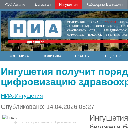
РСО-Алания
Дагестан
Ингушетия
Кабардино-Балкария
ФЕДЕРАЦИЯ
КУБАНЬ
КАВКАЗ
ЯРОС
КАЛИНИНГРАД
НОВОСИБИРСК
АЛТ
КРАСНОЯРСК
СПБ
ВЛАДИВОСТОК
МУРМАНСК
ИРКУТСК
БУРЯТИЯ
ЗА
ЭКОНОМИКА
ПОЛИТИКА
ВЛАСТЬ
ОБЩЕСТВО
АВТО
КОНТАКТЫ
Ингушетия получит поряд
цифровизацию здравоох
НИА-Ингушетия
Опубликовано: 14.04.2026 06:27
Ингушетия
фото с сайта регионального Правительства
бюджета б