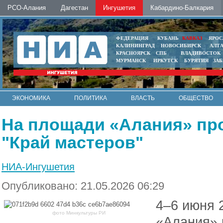
РСО-Алания
Дагестан
Ингушетия
Кабардино-Балкария
ФЕДЕРАЦИЯ
КУБАНЬ
КАВКАЗ
ЯРОС
КАЛИНИНГРАД
НОВОСИБИРСК
АЛТ
КРАСНОЯРСК
СПБ
ВЛАДИВОСТОК
МУРМАНСК
ИРКУТСК
БУРЯТИЯ
ЗА
ЭКОНОМИКА
ПОЛИТИКА
ВЛАСТЬ
ОБЩЕСТВО
АВТО
КОНТАКТЫ
На площади «Алания» пр
"Край мастеров"
НИА-Ингушетия
Опубликовано: 21.05.2026 06:29
4–6 июня 
фото Минкультуры РИ
«Алания» 