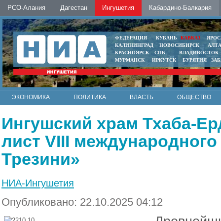
РСО-Алания
Дагестан
Ингушетия
Кабардино-Балкария
ФЕДЕРАЦИЯ
КУБАНЬ
КАВКАЗ
ЯРОС
КАЛИНИНГРАД
НОВОСИБИРСК
АЛТ
КРАСНОЯРСК
СПБ
ВЛАДИВОСТОК
МУРМАНСК
ИРКУТСК
БУРЯТИЯ
ЗА
ЭКОНОМИКА
ПОЛИТИКА
ВЛАСТЬ
ОБЩЕСТВО
АВТО
КОНТАКТЫ
Ингушский храм Тхаба-Ер
лист VIII международного
Трезини»
НИА-Ингушетия
Опубликовано: 22.10.2025 04:12