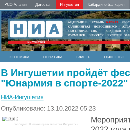
РСО-Алания
Дагестан
Ингушетия
Кабардино-Балкария
ФЕДЕРАЦИЯ
КУБАНЬ
КАВКАЗ
ЯРОС
КАЛИНИНГРАД
НОВОСИБИРСК
АЛТ
КРАСНОЯРСК
СПБ
ВЛАДИВОСТОК
МУРМАНСК
ИРКУТСК
БУРЯТИЯ
ЗА
ЭКОНОМИКА
ПОЛИТИКА
ВЛАСТЬ
ОБЩЕСТВО
АВТО
КОНТАКТЫ
В Ингушетии пройдёт фес
"Юнармия в спорте-2022"
НИА-Ингушетия
Опубликовано: 13.10.2022 05:23
Мероприят
сообщает ТГ-канал правительства Ингушетии
2022 года