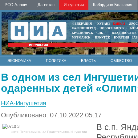
РСО-Алания
Дагестан
Ингушетия
Кабардино-Балкария
ФЕДЕРАЦИЯ
КУБАНЬ
КАВКАЗ
ЯРОС
КАЛИНИНГРАД
НОВОСИБИРСК
АЛТ
КРАСНОЯРСК
СПБ
ВЛАДИВОСТОК
МУРМАНСК
ИРКУТСК
БУРЯТИЯ
ЗА
ЭКОНОМИКА
ПОЛИТИКА
ВЛАСТЬ
ОБЩЕСТВО
АВТО
КОНТАКТЫ
В одном из сел Ингушети
одаренных детей «Олимп
НИА-Ингушетия
Опубликовано: 07.10.2022 05:17
В с.п. Ян
Фото: Телеграмм-канал Правительства Ингушетии
Республик