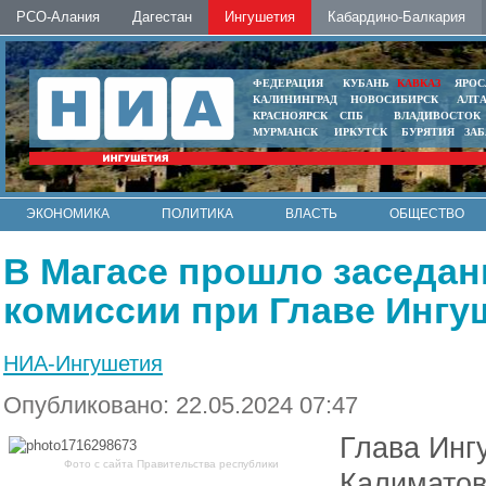
РСО-Алания
Дагестан
Ингушетия
Кабардино-Балкария
ФЕДЕРАЦИЯ
КУБАНЬ
КАВКАЗ
ЯРОС
КАЛИНИНГРАД
НОВОСИБИРСК
АЛТ
КРАСНОЯРСК
СПБ
ВЛАДИВОСТОК
МУРМАНСК
ИРКУТСК
БУРЯТИЯ
ЗА
ЭКОНОМИКА
ПОЛИТИКА
ВЛАСТЬ
ОБЩЕСТВО
АВТО
КОНТАКТЫ
В Магасе прошло заседан
комиссии при Главе Ингу
НИА-Ингушетия
Опубликовано: 22.05.2024 07:47
Глава Инг
Фото с сайта Правительства республики
Калиматов