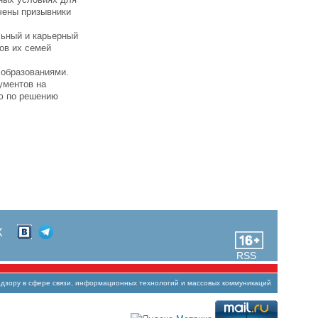
чены призывники
льный и карьерный
ов их семей
 образованиями.
ументов на
ю по решению
Х
RSS
зору в сфере связи, информационных технологий и массовых коммуникаций