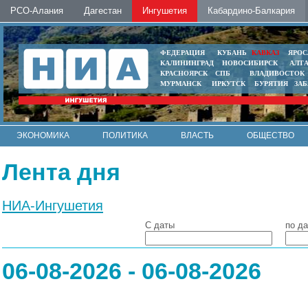
РСО-Алания
Дагестан
Ингушетия
Кабардино-Балкария
ФЕДЕРАЦИЯ
КУБАНЬ
КАВКАЗ
ЯРОС
КАЛИНИНГРАД
НОВОСИБИРСК
АЛТ
КРАСНОЯРСК
СПБ
ВЛАДИВОСТОК
МУРМАНСК
ИРКУТСК
БУРЯТИЯ
ЗА
ЭКОНОМИКА
ПОЛИТИКА
ВЛАСТЬ
ОБЩЕСТВО
АВТО
КОНТАКТЫ
Лента дня
НИА-Ингушетия
С даты
по да
06-08-2026 - 06-08-2026